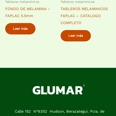
Tableros melamínicos
Tableros melamínicos
FONDO DE MELAMINA –
TABLEROS MELAMINICOS
FAPLAC 5.5mm
FAPLAC – CATALOGO
COMPLETO
Leer más
Leer más
Calle 152 N°6352 Hudson, Berazategui. Pcia. de